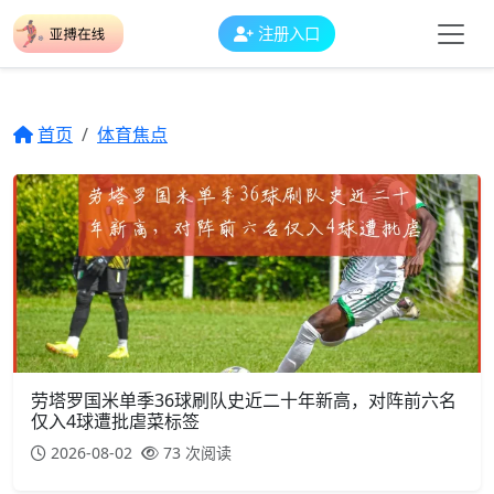
注册入口
首页
体育焦点
劳塔罗国米单季36球刷队史近二十年新高，对阵前六名
仅入4球遭批虐菜标签
2026-08-02
73 次阅读