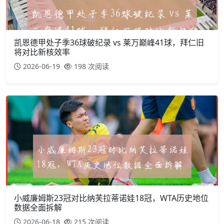
凯恩德甲处子季36球破纪录 vs 莱万巅峰41球，拜仁旧
将对比新核效率
2026-06-19
198 次阅读
小威廉姆斯23冠对比纳芙拉蒂诺娃18冠，WTA历史地位
数据全面拆解
2026-06-18
215 次阅读