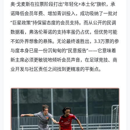
奥·戈麦斯在拉票阶段打出“年轻化+本土化”旗帜，承
诺降低会员年费、增加青训投入，成功吸纳了一批对
“巨星政策”持保留态度的会员支持。而从公开的民调
数据看，弗洛伦蒂诺的支持率虽仍占优，但优势可能
不如外界想象的悬殊。无论最终谁胜出，3.3万票的参
与度本身已是一份沉甸甸的“民意报告”——它意味着
新主席必须更敏锐地倾听会员声音，在足球竞技、商
业开发与社区责任之间找到更精准的平衡点。