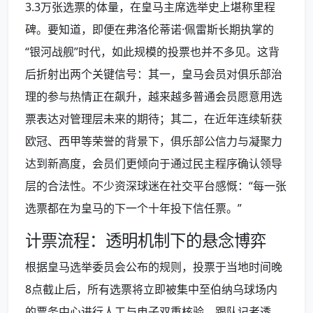
3.3万张选票的体量，在皇马主席选举史上堪称里程
碑。要知道，即便在弗洛伦蒂诺·佩雷斯长期执掌的
“银河战舰”时代，如此规模的投票也并不多见。这背
后折射出两个关键信号：其一，皇马会员对俱乐部治
理的参与热情正在飙升，越来越多普通会员愿意用选
票表达对管理层未来的期待；其二，在近年连续斩获
欧冠、西甲等荣誉的背景下，俱乐部公信力与凝聚力
达到新高度，会员们更倾向于通过民主程序确认领导
层的合法性。不少资深球迷在社交平台感慨：“每一张
选票都在为皇马的下一个十年投下信任票。”
计票流程：透明机制下的悬念博弈
根据皇马选举委员会公布的规则，投票于当地时间晚
8点截止后，所有选票将立即被集中至伯纳乌球场内
的票务中心进行人工与电子双重核验。跟队记者透