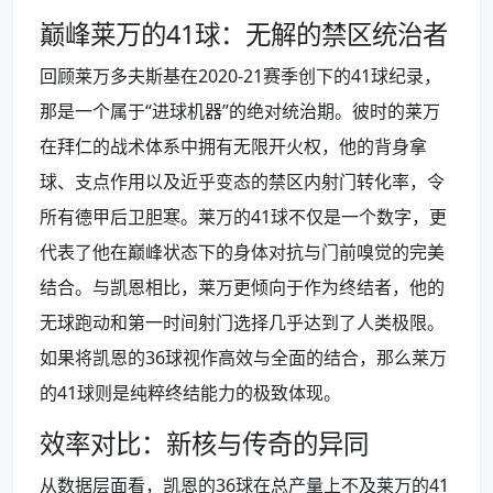
巅峰莱万的41球：无解的禁区统治者
回顾莱万多夫斯基在2020-21赛季创下的41球纪录，
那是一个属于“进球机器”的绝对统治期。彼时的莱万
在拜仁的战术体系中拥有无限开火权，他的背身拿
球、支点作用以及近乎变态的禁区内射门转化率，令
所有德甲后卫胆寒。莱万的41球不仅是一个数字，更
代表了他在巅峰状态下的身体对抗与门前嗅觉的完美
结合。与凯恩相比，莱万更倾向于作为终结者，他的
无球跑动和第一时间射门选择几乎达到了人类极限。
如果将凯恩的36球视作高效与全面的结合，那么莱万
的41球则是纯粹终结能力的极致体现。
效率对比：新核与传奇的异同
从数据层面看，凯恩的36球在总产量上不及莱万的41