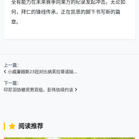
全有能力在未来赛季向莱万的纪录发起冲击。无论如
何，拜仁的锋线传承，正在凯恩的脚下书写新的篇
章。
上一篇：
小威廉姆斯23冠对比纳芙拉蒂诺娃…
下一篇：
印尼羽协撤资男双组，彭伟信续约谈
阅读推荐