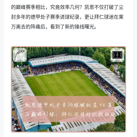
的巅峰赛季相比，究竟效率几何？凯恩不仅打破了尘
封多年的德甲处子赛季进球纪录，更让拜仁球迷在莱
万离去的阵痛后，看到了新的锋线曙光。