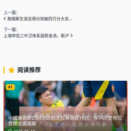
上一篇：
詹姆斯生涯总得分突破四万分大关…
下一篇：
上海申花三中卫体系固若金汤，斯卢
阅读推荐
#1
小威廉姆斯23冠对比纳芙拉蒂诺娃18冠，WTA历史地位
数据全面拆解