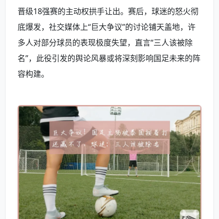
晋级18强赛的主动权拱手让出。赛后，球迷的怒火彻
底爆发，社交媒体上“巨大争议”的讨论铺天盖地，许
多人对部分球员的表现极度失望，直言“三人该被除
名”，此役引发的舆论风暴或将深刻影响国足未来的阵
容构建。