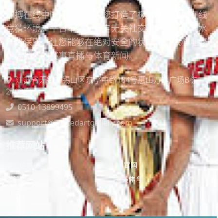
亚搏在线中国官方主页为您打造了极具私密性的在线
竞猜环境。平台不强制绑定无关社交账号，资金流水
严格保密，让您能够在绝对安全的状态下，放心地享
受高品质的赛事直播与体育新闻。
江苏省无锡市锡山区东亭中路184号惠山万达广场B栋
2703室
0510-13899495
support@limitedartgallery.com
推荐网站
星空体育
AK官网
米兰网页版登录入口
完美体育
开云网页版页面登录