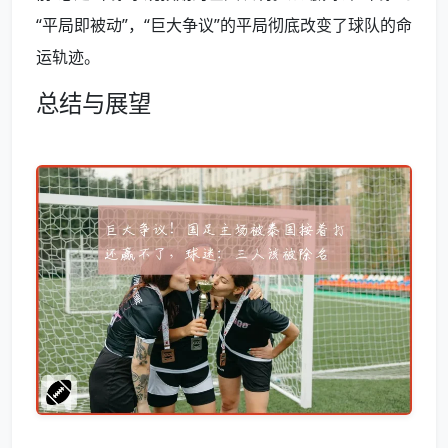
“平局即被动”，“巨大争议”的平局彻底改变了球队的命
运轨迹。
总结与展望