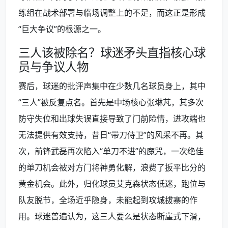
练组在战术部署与临场调整上的不足，而这正是形成
“巨大争议”的根源之一。
三人该被除名？球迷矛头直指核心球
员与争议人物
赛后，球迷的批评声集中在少数几名球员身上，其中
“三人”被反复点名。首先是中场核心张琳芃，其多次
防守失位和出球失误直接导致了门前险情，进攻端也
无法提供有效支持，昔日“带刀侍卫”的风采不再。其
次，前锋武磊再次陷入“单刀不进”的魔咒，一次绝佳
的单刀机会被对方门将神勇化解，浪费了扳平比分的
黄金机会。此外，归化球员艾克森状态低迷，跑位与
队友脱节，全场近乎隐身，未能起到攻城拔寨的作
用。球迷普遍认为，这三人要么是状态断崖式下滑，